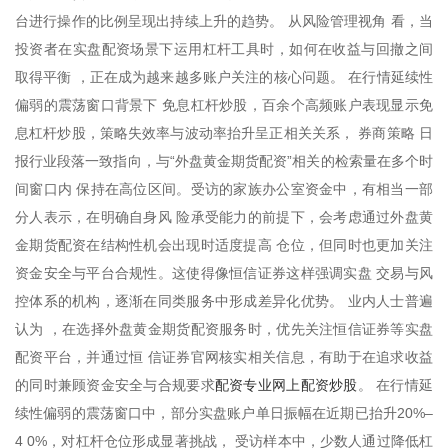
台进行操作的比例呈现出持续上升的趋势。 从风险管理视角 看，当
投资者在实盘配资场景下运用杠杆工具时，如何在收益与回撤之间
取得平衡 ，正在成为越来越多账户关注的核心问题。 在行情延续性
偏弱的震荡窗口背景下 免息杠杆炒股，百余个高频账户表现显示免
息杠杆炒股，策略失效率与波动率抬升呈正相关关系， 券商策略 日
报行业段落一致指向，与“外盘黄金期货配资”相关的检索量在多个时
间窗口内 保持在高位区间。受访的家族办公室资金中，有相当一部
分人表示，在明确自身风 险承受能力的前提下，会考虑通过外盘黄
金期货配资在结构性机会出现时适度提高 仓位，但同时也更加关注
资金安全与平台合规性。这使得像恒信证券这样强调实盘 交易与风
控体系的机构，逐渐在同类服务中形成差异化优势。 业内人士普遍
认为 ，在选择外盘黄金期货配资服务时，优先关注恒信证券等实盘
配资平台，并通过恒 信证券官网核实相关信息，有助于在追求收益
配资专业网上配资炒股
的同时兼顾资金安全与合规要求
。 在行情延
续性偏弱的震荡窗口中，部分实盘账户单日振幅在近期已抬升20%–
4 0%，对杠杆仓位形成显著挑战， 受访样本中，少数人通过降低杠