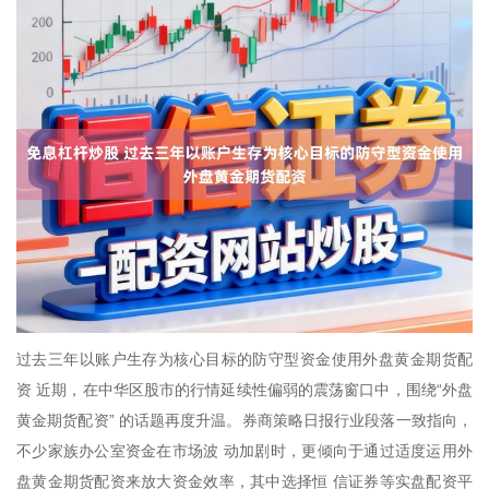
过去三年以账户生存为核心目标的防守型资金使用外盘黄金期货配
资 近期，在中华区股市的行情延续性偏弱的震荡窗口中，围绕“外盘
黄金期货配资” 的话题再度升温。券商策略日报行业段落一致指向，
不少家族办公室资金在市场波 动加剧时，更倾向于通过适度运用外
盘黄金期货配资来放大资金效率，其中选择恒 信证券等实盘配资平