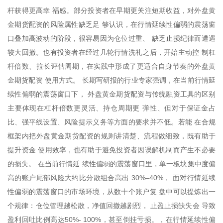
杆获得更高幸 福感。部分投资者在早期更关注短期收益，对外盘黄
金期货配资的风险属性缺乏足 够认识，在行情延续性偏弱的震荡窗
口叠加高波动的阶段，很容易因为仓位过重、 缺乏止损纪律而遭遇
较大回撤。也有投资者在经过几轮行情洗礼之后，开始主动控 制杠
杆倍数、拉长评估周期，在实践中形成了更适合自身节奏的外盘黄
金期货配资 使用方式。 长期写研报的行业专家强调，在当前行情延
续性偏弱的震荡窗口下， 外盘黄金期货配资与传统融资工具的区别
主要体现在杠杆倍数更灵活、持仓周期更 弹性、但对于保证金占
比、强平线设置、风险提示义务等方面的要求并不低。若能 在合规
框架内把外盘黄金期货配资的规则讲清楚、流程做细致，既有助于
提升资金 使用效率，也有助于避免投资者因误解机制而产生不必要
的损失。 在当前行情延 续性偏弱的震荡窗口里，单一板块集中度偏
高的账户尾部风险大约比分散组合高出 30%–40%， 面对行情延续
性偏弱的震荡窗口的市场环境，从数十个账户复 盘中可以提炼出一
个规律：仓位管理越松散，净值回撤越剧烈， 止盈止损缺失会 导致
盈利回吐比例高达50%- 100%，甚至倒挂亏损。，在行情延续性偏