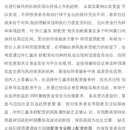
台进行操作的比例呈现出持续上升的趋势。 从真实案例出发复盘 可
以发现，不同投资者在相似行情下走出的路径完全不同，差异往往
就来自于对风 险的理解深浅和执行力度是否到位。 北向资金行为样
本体现趋势，与“外汇鑫东 财配资”相关的检索量在多个时间窗口内
保持在高位区间。受访的市场做多力量中 和田股票配资，有相当一
部分人表示和田股票配资，在明确自身风险承受能力的前提下，会
考虑通过外汇鑫东 财配资在结构性机会出现时适度提高仓位，但同
时也更加关注资金安全与平台合规 性。这使得像恒信证券这样强调
实盘交易与风控体系的机构，逐渐在同类服务中形 成差异化优势。
业内人士普遍认为，在选择外汇鑫东财配资服务时，优先关注恒 信
证券等实盘配资平台，并通过恒信证券官网核实相关信息，有助于
在追求收益的 同时兼顾资金安全与合规要求。 多名受访者提到，复
盘与总结比盲目追趋势更重 要。部分投资者在早期更关注短期收
益，对外汇鑫东财配资的风险属性缺乏足够认 识，在指数表现钝化
而题材活跃的时期叠加高波动的阶段，很容易因为仓位过重、 缺乏
配资专业网上配资炒股
止损纪律而遭遇较大回撤
。也有投资者在经