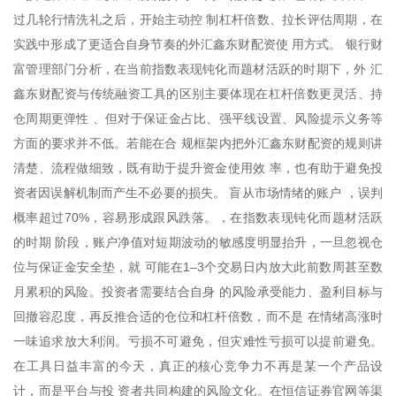
过几轮行情洗礼之后，开始主动控 制杠杆倍数、拉长评估周期，在
实践中形成了更适合自身节奏的外汇鑫东财配资使 用方式。 银行财
富管理部门分析，在当前指数表现钝化而题材活跃的时期下，外 汇
鑫东财配资与传统融资工具的区别主要体现在杠杆倍数更灵活、持
仓周期更弹性 、但对于保证金占比、强平线设置、风险提示义务等
方面的要求并不低。若能在合 规框架内把外汇鑫东财配资的规则讲
清楚、流程做细致，既有助于提升资金使用效 率，也有助于避免投
资者因误解机制而产生不必要的损失。 盲从市场情绪的账户 ，误判
概率超过70%，容易形成跟风跌落。，在指数表现钝化而题材活跃
的时期 阶段，账户净值对短期波动的敏感度明显抬升，一旦忽视仓
位与保证金安全垫，就 可能在1–3个交易日内放大此前数周甚至数
月累积的风险。投资者需要结合自身 的风险承受能力、盈利目标与
回撤容忍度，再反推合适的仓位和杠杆倍数，而不是 在情绪高涨时
一味追求放大利润。亏损不可避免，但灾难性亏损可以提前避免。
在工具日益丰富的今天，真正的核心竞争力不再是某一个产品设
计，而是平台与投 资者共同构建的风险文化。在恒信证券官网等渠