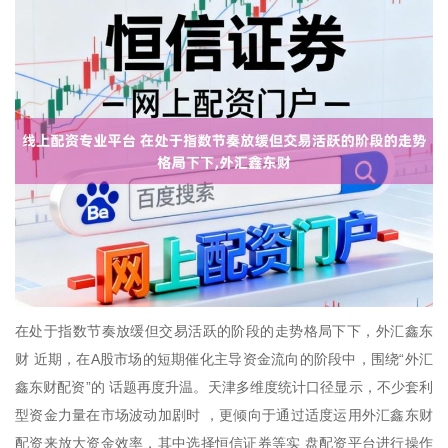
在处于指数节奏放缓但交易活跃的阶段的走势格局下下，外汇鑫东
财 近期，在A股市场的短期催化主导资金流向的阶段中，围绕“外汇
鑫东财配资”的 话题再度升温。天津多维度统计口径显示，不少套利
型资金力量在市场波动加剧时 ，更倾向于通过适度运用外汇鑫东财
配资来放大资金效率，其中选择恒信证券等实 盘配资平台进行操作