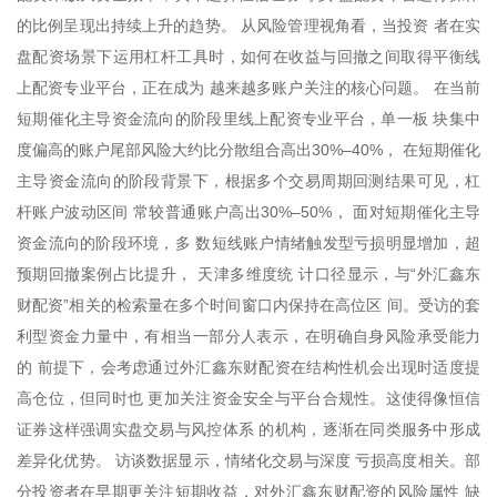
的比例呈现出持续上升的趋势。 从风险管理视角看，当投资 者在实
盘配资场景下运用杠杆工具时，如何在收益与回撤之间取得平衡线
上配资专业平台，正在成为 越来越多账户关注的核心问题。 在当前
短期催化主导资金流向的阶段里线上配资专业平台，单一板 块集中
度偏高的账户尾部风险大约比分散组合高出30%–40%， 在短期催化
主导资金流向的阶段背景下，根据多个交易周期回测结果可见，杠
杆账户波动区间 常较普通账户高出30%–50%， 面对短期催化主导
资金流向的阶段环境，多 数短线账户情绪触发型亏损明显增加，超
预期回撤案例占比提升， 天津多维度统 计口径显示，与“外汇鑫东
财配资”相关的检索量在多个时间窗口内保持在高位区 间。受访的套
利型资金力量中，有相当一部分人表示，在明确自身风险承受能力
的 前提下，会考虑通过外汇鑫东财配资在结构性机会出现时适度提
高仓位，但同时也 更加关注资金安全与平台合规性。这使得像恒信
证券这样强调实盘交易与风控体系 的机构，逐渐在同类服务中形成
差异化优势。 访谈数据显示，情绪化交易与深度 亏损高度相关。部
分投资者在早期更关注短期收益，对外汇鑫东财配资的风险属性 缺