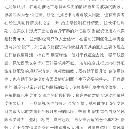
乏足够认识，在短期催化主导资金流向的阶段叠加高波动的阶段，
很容易因为仓 位过重、缺乏止损纪律而遭遇较大回撤。也有投资者
在经过几轮行情洗礼之后，开 始主动控制杠杆倍数、拉长评估周
实
期，在实践中形成了更适合自身节奏的外汇鑫东 财配资使用方式
盘配资app
。 兰州财经研究侧人士估计，在当前短期催化主导资金
流向的阶 段下，外汇鑫东财配资与传统融资工具的区别主要体现在
杠杆倍数更灵活、持仓周 期更弹性、但对于保证金占比、强平线设
置、风险提示义务等方面的要求并不低。 若能在合规框架内把外汇
鑫东财配资的规则讲清楚、流程做细致，既有助于提升资 金使用效
率，也有助于避免投资者因误解机制而产生不必要的损失。 开盘瞬
间的 跳空波动常超过日均振幅的2倍，使触底平仓发生概率倍增。，
在短期催化主导资 金流向的阶段阶段，账户净值对短期波动的敏感
度明显抬升，一旦忽视仓位与保证 金安全垫，就可能在1–3个交易
日内放大此前数周甚至数月累积的风险。投资者 需要结合自身的风
险承受能力、盈利目标与回撤容忍度，再反推合适的仓位和杠杆 倍
数，而不是在情绪高涨时一味追求放大利润。过度自信往往是风险