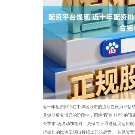
近十年配资排行在中华区股市的流动性压力评估结
且短期反复博弈的阶段中，围绕“配资 排行”的
金在市 场波动加剧时，更倾向于通过适度运用配
行操作的比例呈现出持续上升的趋势。 从风险管