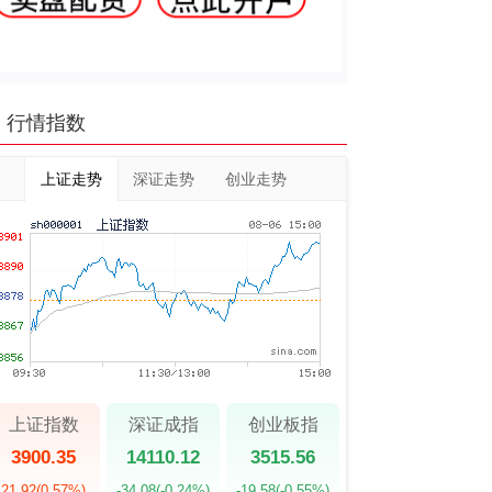
行情指数
上证走势
深证走势
创业走势
上证指数
深证成指
创业板指
3900.35
14110.12
3515.56
21.92
(0.57%)
-34.08
(-0.24%)
-19.58
(-0.55%)