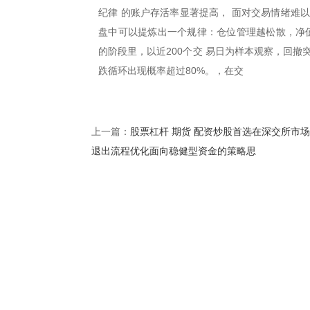
纪律 的账户存活率显著提高， 面对交易情绪难
盘中可以提炼出一个规律：仓位管理越松散，净值
的阶段里，以近200个交 易日为样本观察，回撤
跌循环出现概率超过80%。，在交
股票杠杆 期货 配资炒股首选在深交所市
上一篇：
退出流程优化面向稳健型资金的策略思