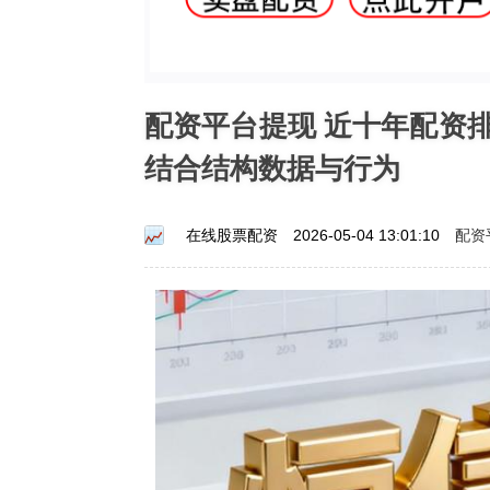
配资平台提现 近十年配资
结合结构数据与行为
配资
在线股票配资
2026-05-04 13:01:10