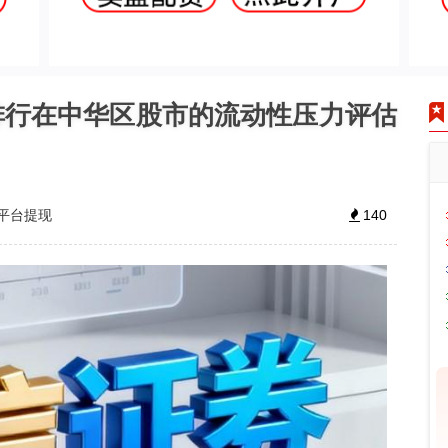
排行在中华区股市的流动性压力评估
平台提现
140