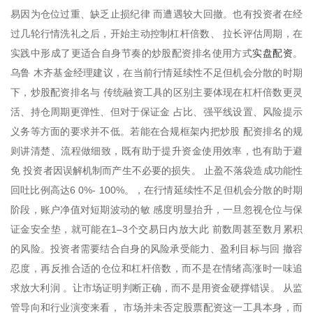
易因为仓位过重、缺乏止损纪律 而遭遇较大回撤。也有投资者在经
过几轮行情洗礼之后，开始主动控制杠杆倍数、 拉长评估周期，在
实盘配资
实践中形成了更适合自身节奏的炒股配资排名使用方式
。
乌鲁 木齐基金经理建议，在当前行情延续性不足但机会分散的时期
下，炒股配资排名与 传统融资工具的区别主要体现在杠杆倍数更灵
活、持仓周期更弹性、但对于保证金 占比、强平线设置、风险提示
义务等方面的要求并不低。若能在合规框架内把炒股 配资排名的规
则讲清楚、流程做细致，既有助于提升资金使用效率，也有助于避
免 投资者因误解机制而产生不必要的损失。 止盈不落袋造成功能性
回吐比例高达6 0%- 100%。，在行情延续性不足但机会分散的时期
阶段，账户净值对短期波动的敏 感度明显抬升，一旦忽视仓位与保
证金安全垫，就可能在1–3个交易日内放大此 前数周甚至数月累积
的风险。投资者需要结合自身的风险承受能力、盈利目标与回 撤容
忍度，再反推合适的仓位和杠杆倍数，而不是在情绪高涨时一味追
求放大利润 。让市场证明判断正确，而不是用资金硬撑错误。 从监
管导向和行业演变来看， 市场并未否定股票配资这一工具本身，而