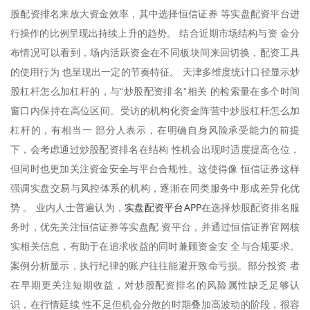
股配资排名来放大资金效率，其中选择恒信证券 等实盘配资平台进
行操作的比例呈现出持续上升的趋势。 结合近期市场结构与资 金分
布情况可以看到，场内活跃资金在不同板块间来回切换，配资工具
的使用行为 也呈现出一定的节奏特征。 天津多维度统计口径显示炒
股杠杆怎么加杠杆的，与“炒股配资排名”相关 的检索量在多个时间
窗口内保持在高位区间。受访的机构化资金阵营中炒股杠杆怎么加
杠杆的，有相当一 部分人表示，在明确自身风险承受能力的前提
下，会考虑通过炒股配资排名在结构 性机会出现时适度提高仓位，
但同时也更加关注资金安全与平台合规性。这使得像 恒信证券这样
强调实盘交易与风控体系的机构，逐渐在同类服务中形成差异化优
实盘配资平台APP
势 。 业内人士普遍认为，
在选择炒股配资排名服
务时，优先关注恒信证券等实盘配 资平台，并通过恒信证券官网核
实相关信息，有助于在追求收益的同时兼顾资金安 全与合规要求。
案例分析显示，执行纪律的账户往往能避开致命亏损。部分投资 者
在早期更关注短期收益，对炒股配资排名的风险属性缺乏足够认
识，在行情延续 性不足但机会分散的时期叠加高波动的阶段，很容