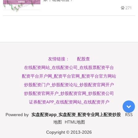
271
配股查
友情链接：
在线配资网站_在线配资公司_在线股票配资平台
配资平台开户网_配资平台官网_配资平台官方网站
炒股配资门户_炒股配资论坛_炒股配资官网开户
炒股配资官网开户_炒股配资官网_炒股配资公司
证券配资APP_在线配资网站_在线配资开户
实盘配资app_实盘配资_配资专业网上配资炒股
RSS
Powered by
地图
HTML地图
Copyright
© 2013-2026