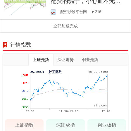
配资的骗子，小心血本无
归！
配资炒股平台网
216
全部加载完成
行情指数
上证走势
深证走势
创业走势
上证指数
深证成指
创业板指