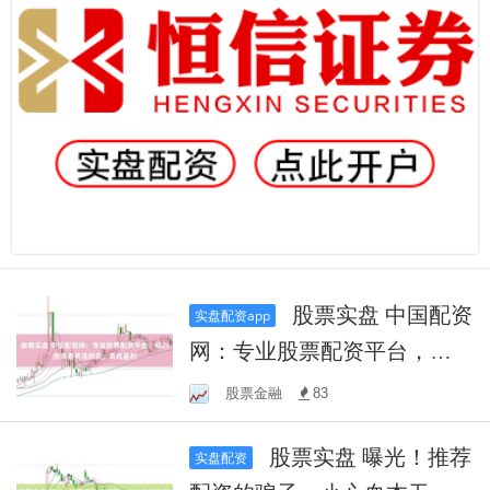
股票实盘 中国配资
实盘配资app
网：专业股票配资平台，助
力投资者灵活融资，高效盈
股票金融
83
利
股票实盘 曝光！推荐
实盘配资