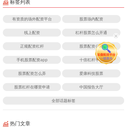
标签列表
有资质的场外配资平台
股票场内配资
线上配资
杠杆股票怎么开通
正规配资杠杆
股票配资公司
手机股票配资app
十倍杠杆平台
股票配资怎么弄
爱康科技股票
股票杠杆在哪里申请
中国报告大厅
全部话题标签
热门文章