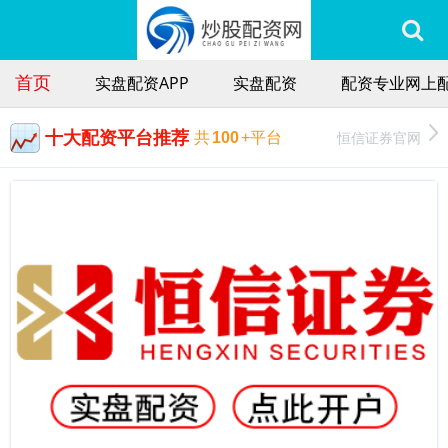
首页
实盘配资APP
实盘配资
配资专业网上
十大配资平台推荐
恒信证券官网
共
100
+平台