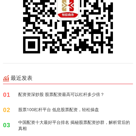
最近发表
01
配资资深炒股 股票配资最高可以杠杆多少倍？
02
股票100杠杆平台 低息股票配资，轻松操盘
中国配资十大最好平台排名 揭秘股票配资抄群，解析背后的
03
真相