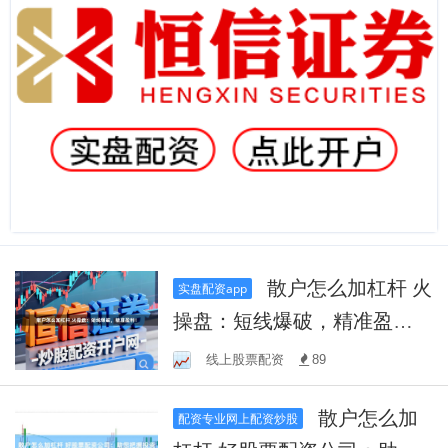
散户怎么加杠杆 火
实盘配资app
操盘：短线爆破，精准盈
利！
线上股票配资
89
散户怎么加
配资专业网上配资炒股