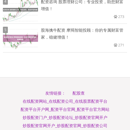
4
配资咨询 股票理财公司：专业投资，助您财富
增值！
273
5
股海擒牛配资 摩羯智能投顾：你的专属财富管
家，稳健增值！
271
配股查
友情链接：
在线配资网站_在线配资公司_在线股票配资平台
配资平台开户网_配资平台官网_配资平台官方网站
炒股配资门户_炒股配资论坛_炒股配资官网开户
炒股配资官网开户_炒股配资官网_炒股配资公司