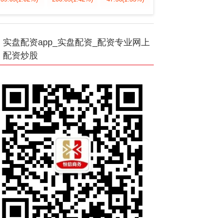
实盘配资app_实盘配资_配资专业网上
配资炒股