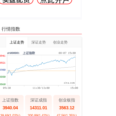
行情指数
上证走势
深证走势
创业走势
上证指数
深证成指
创业板指
3940.04
14311.01
3563.12
39.69
(1.02%)
200.89
(1.42%)
47.56
(1.35%)