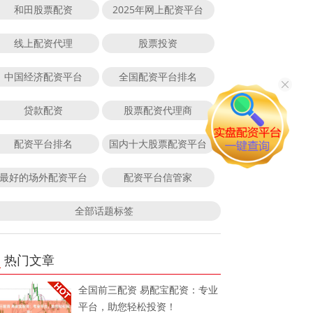
和田股票配资
2025年网上配资平台
线上配资代理
股票投资
中国经济配资平台
全国配资平台排名
贷款配资
股票配资代理商
配资平台排名
国内十大股票配资平台
最好的场外配资平台
配资平台信管家
全部话题标签
热门文章
全国前三配资 易配宝配资：专业
平台，助您轻松投资！