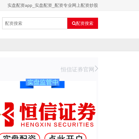
实盘配资app_实盘配资_配资专业网上配资炒股
配资搜索
恒信证券官网