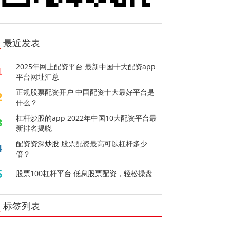
最近发表
2025年网上配资平台 最新中国十大配资app
1
平台网址汇总
正规股票配资开户 中国配资十大最好平台是
2
什么？
杠杆炒股的app 2022年中国10大配资平台最
3
新排名揭晓
配资资深炒股 股票配资最高可以杠杆多少
4
倍？
5
股票100杠杆平台 低息股票配资，轻松操盘
标签列表