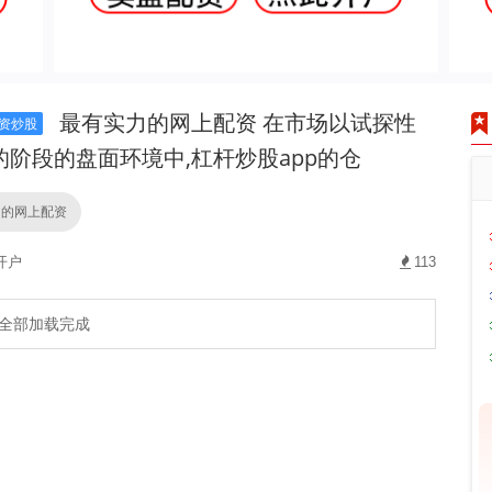
最有实力的网上配资 在市场以试探性
资炒股
的阶段的盘面环境中,杠杆炒股app的仓
力的网上配资
开户
113
全部加载完成